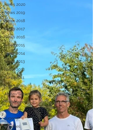
News 2020
News 2019
News 2018
News 2017
News 2016
News 2015
News 2014
News 2013
News 2012
News 2011
News 2010
Aktive/Senioren
Breitensport
Inklusion
Jugend
Diverses